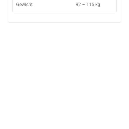
Gewicht
92 – 116 kg
Reservierungs-Anfrage:
Ihr Name
(Pflichtfeld)
Ihre E-Mail-
Adresse
(Pflichtfeld)