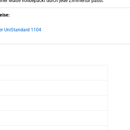
einer Maße vollbepackt durch jede Zimmertür passt.
eise:
r UniStandard 1104